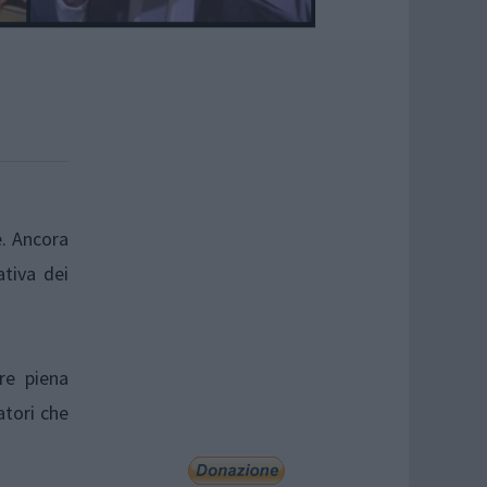
e. Ancora
ativa dei
re piena
atori che