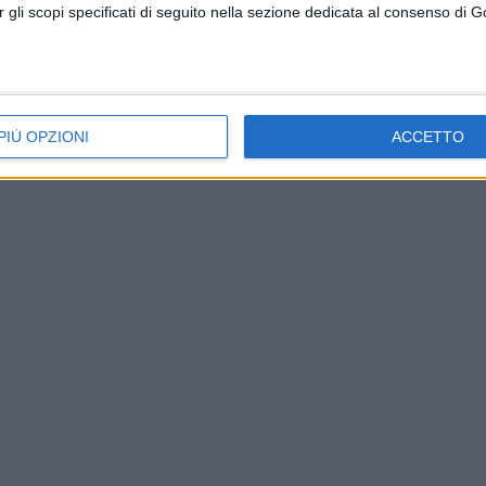
per gli scopi specificati di seguito nella sezione dedicata al consenso di 
mpia
Oggi Gavoi accoglie la Brigata Sassari in
occasione della manifestazione per il
centenario dalla Grande Guerra
PIÙ OPZIONI
ACCETTO