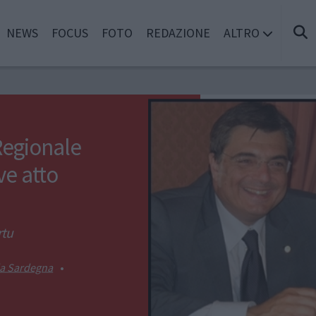
NEWS
FOCUS
FOTO
REDAZIONE
ALTRO
 Regionale
ve atto
rtu
la Sardegna
•