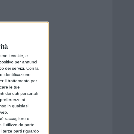
ità
ome i cookie, e
spositivo per annunci
o dei servizi.
Con la
e identificazione
er il trattamento per
icare le tue
ti dei dati personali
 preferenze si
nso in qualsiasi
 web.
uò raccogliere e
 l’utilizzo da parte
i terze parti riguardo