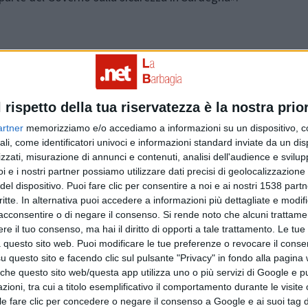
l rispetto della tua riservatezza è la nostra prior
artner
memorizziamo e/o accediamo a informazioni su un dispositivo, c
ali, come identificatori univoci e informazioni standard inviate da un di
zzati, misurazione di annunci e contenuti, analisi dell'audience e svilupp
i e i nostri partner possiamo utilizzare dati precisi di geolocalizzazione 
del dispositivo. Puoi fare clic per consentire a noi e ai nostri 1538 partn
critte. In alternativa puoi accedere a informazioni più dettagliate e modif
Articolo precedente
acconsentire o di negare il consenso.
Si rende noto che alcuni trattamen
e il tuo consenso, ma hai il diritto di opporti a tale trattamento. Le tue
 questo sito web. Puoi modificare le tue preferenze o revocare il conse
questo sito e facendo clic sul pulsante "Privacy" in fondo alla pagina
 che questo sito web/questa app utilizza uno o più servizi di Google e p
oni, tra cui a titolo esemplificativo il comportamento durante le visite o
ile fare clic per concedere o negare il consenso a Google e ai suoi tag d