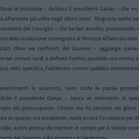
? Sono le domande – dichiara il presidente Ganau – che mi
 già affermato più volte negli ultimi mesi. Ringrazio anche p
esidente del Consiglio – che ha ben accolto, presentando n
nza della risoluzione consegnata al Ministro Alfano durante i
 stati chiari nei confronti del Governo – aggiunge Ganau
ine nei comuni sardi e definire il prima possibile una norma 
ca, nello specifico, l'attentato contro i pubblici amministrat
vestimenti in sicurezza', sono state le parole pronun
nclude il presidente Ganau – senza un intervento di ques
pre più preoccupante. L'invito che ho lanciato nei giorni 
nte su quanto sta accadendo, vuole essere l'occasione per a
iale, azioni precise da mettere in campo per il rilancio ec
parte del Governo sulla sicurezza in Sardegna».