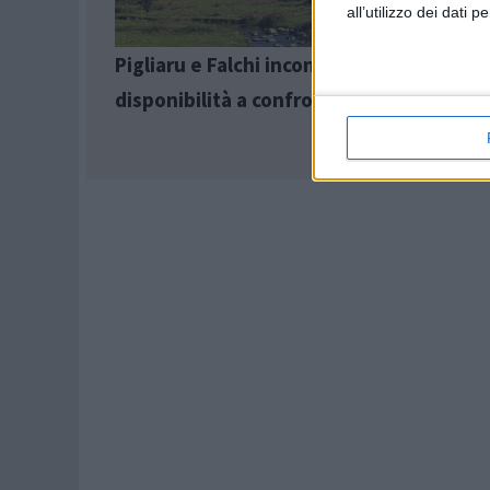
all’utilizzo dei dati 
Pigliaru e Falchi incontrano Coldiretti: a
disponibilità a confronto