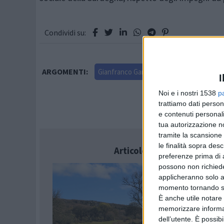
Condividi su:
ARGOMENTI:
Gianfranco Ganau
gigi litarru
I
Noi e i nostri 1538
p
trattiamo dati person
e contenuti personali
tua autorizzazione no
tramite la scansione 
le finalità sopra des
Articolo successivo
preferenze prima di 
possono non richieder
applicheranno solo a
momento tornando su 
È anche utile notare
memorizzare informazi
dell’utente. È possib