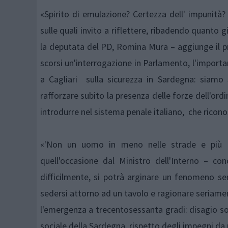
«Spirito di emulazione? Certezza dell' impunità
sulle quali invito a riflettere, ribadendo quanto
la deputata del PD, Romina Mura – aggiunge il pr
scorsi un'interrogazione in Parlamento, l'importa
a Cagliari sulla sicurezza in Sardegna: siamo
rafforzare subito la presenza delle forze dell'ord
introdurre nel sistema penale italiano, che riconos
«'Non un uomo in meno nelle strade e più in
quell'occasione dal Ministro dell'Interno – co
difficilmente, si potrà arginare un fenomeno sem
sedersi attorno ad un tavolo e ragionare seriame
l'emergenza a trecentosessanta gradi: disagio soc
sociale della Sardegna, rispetto degli impegni da 