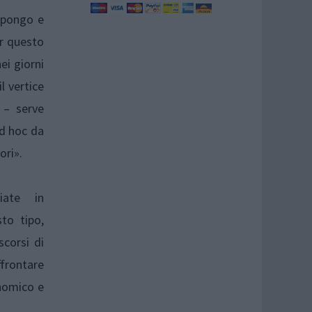
 pongo e
er questo
ei giorni
l vertice
 – serve
ad hoc da
ori».
ciate in
to tipo,
scorsi di
ffrontare
onomico e