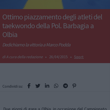
Ottimo piazzamento degli atleti del
taekwondo della Pol. Barbagia a
Olbia
Dedichiamo la vittoria a Marco Podda
A cura della redazione
•
26/04/2015
•
Sport
Condividi su:
Due giorni di gare a Olbia, in occasione del Campionato