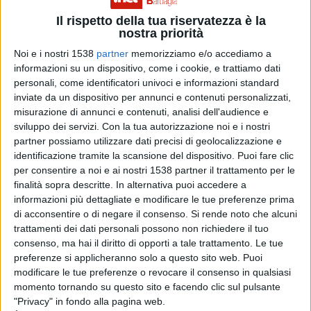
“
Vorremmo dedicare il grande successo di questa
Il rispetto della tua riservatezza è la
nostra priorità
gara a Marco Podda, che come questi ragazzi, era
Noi e i nostri 1538
partner
memorizziamo e/o accediamo a
un grande sportivo. A lui va il nostro pensiero, a
informazioni su un dispositivo, come i cookie, e trattiamo dati
personali, come identificatori univoci e informazioni standard
distanza di due mesi dalla sua tragica scomparsa
”.
inviate da un dispositivo per annunci e contenuti personalizzati,
misurazione di annunci e contenuti, analisi dell'audience e
sviluppo dei servizi.
Con la tua autorizzazione noi e i nostri
Di seguito l’elenco degli atleti premiati:
partner possiamo utilizzare dati precisi di geolocalizzazione e
identificazione tramite la scansione del dispositivo. Puoi fare clic
per consentire a noi e ai nostri 1538 partner il trattamento per le
Oro
finalità sopra descritte. In alternativa puoi accedere a
Grazia Meloni- Sarule
informazioni più dettagliate e modificare le tue preferenze prima
di acconsentire o di negare il consenso.
Si rende noto che alcuni
Clara Forma- Sarule
trattamenti dei dati personali possono non richiedere il tuo
Salvatore Soro- Sarule
consenso, ma hai il diritto di opporti a tale trattamento. Le tue
preferenze si applicheranno solo a questo sito web. Puoi
Luca Pirisi- Sarule
modificare le tue preferenze o revocare il consenso in qualsiasi
Caterina Columbu- Ollolai
momento tornando su questo sito e facendo clic sul pulsante
"Privacy" in fondo alla pagina web.
Aurora Introia- Sarule