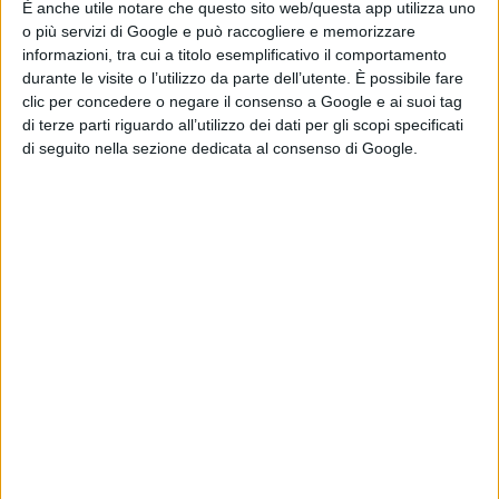
È anche utile notare che questo sito web/questa app utilizza uno
Rachele Amato- Sarule
o più servizi di Google e può raccogliere e memorizzare
informazioni, tra cui a titolo esemplificativo il comportamento
durante le visite o l’utilizzo da parte dell’utente. È possibile fare
clic per concedere o negare il consenso a Google e ai suoi tag
di terze parti riguardo all’utilizzo dei dati per gli scopi specificati
Argenti
:
di seguito nella sezione dedicata al consenso di Google.
Isabella Vilia- Sarule
Andrea Bussu- Sarule
Antonio Guarna- Sarule
Bronzi:
Antonio Bussu- Ollolai
Piera Columbu- Ollolai