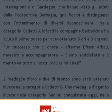
Interregionale di Sardegna, che hanno visto gli atleti
della Polisportiva Barbagia, qualificarsi e distinguersi
con l’ottenimento di diversi riconoscimenti. Nella
categoria Cadetti A infatti la compagine barbaricina ha
avuto il primo posto per aver ottenuto 5 ori e 3 argenti.
“Un successo che ci onora – afferma Efrem Arbau,
maestro e accompagnatore. – Siamo soddisfatti e il
merito va tutto ai nostri bravissimi atleti”.
2 medaglie d’oro e due di bronzo sono stati ottenuti
invece nella categoria Cadetti B. Una medaglia d’agento
invece nella categoria Senior, conquistata oggi, nella
seconda giornata di gare.