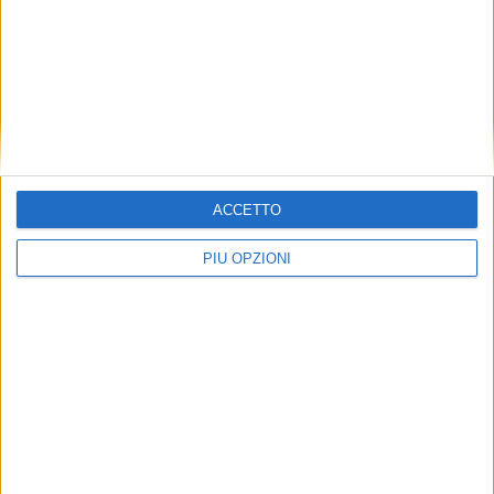
Assemblea dei soci del Gal BMGS
ACCETTO
PIÙ OPZIONI