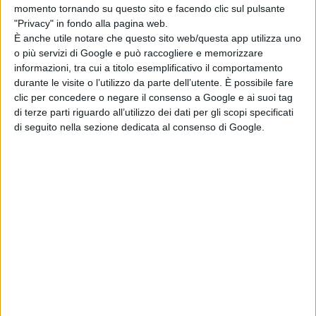
momento tornando su questo sito e facendo clic sul pulsante
Le scuole agrarie del nuorese fanno rete per
"Privacy" in fondo alla pagina web.
È anche utile notare che questo sito web/questa app utilizza uno
il futuro dell'agricoltura
o più servizi di Google e può raccogliere e memorizzare
informazioni, tra cui a titolo esemplificativo il comportamento
durante le visite o l’utilizzo da parte dell’utente. È possibile fare
clic per concedere o negare il consenso a Google e ai suoi tag
di terze parti riguardo all’utilizzo dei dati per gli scopi specificati
ATTUALITÀ
di seguito nella sezione dedicata al consenso di Google.