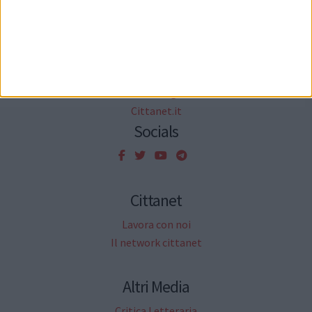
Agenda
Rubriche
Informazione Pubblicitaria
Sondaggi
Petizioni
Necrologi
Cittanet.it
Socials
Cittanet
Lavora con noi
Il network cittanet
Altri Media
Critica Letteraria