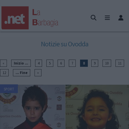
Notizie su Ovodda
«
Inizio ...
4
5
6
7
8
9
10
11
12
... Fine
»
SPORT