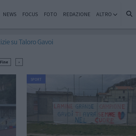
NEWS
FOCUS
FOTO
REDAZIONE
ALTRO
izie su Taloro Gavoi
. Fine
»
SPORT