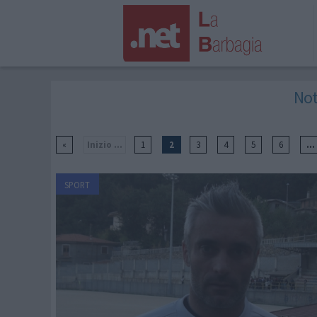
Not
«
Inizio ...
1
2
3
4
5
6
..
SPORT