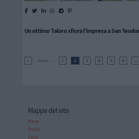
Un ottimo Taloro sfiora l'impresa a San Teodo
«
Inizio ...
1
2
3
4
5
6
..
Mappa del sito
News
Focus
Foto