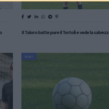
o
Il Taloro batte pure il Tortolì e vede la salvezz
SPORT