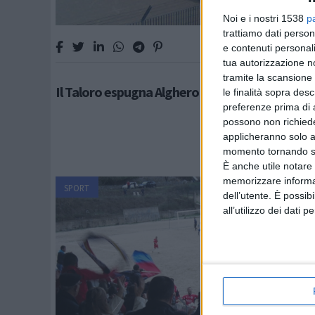
Noi e i nostri 1538
p
trattiamo dati person
e contenuti personali
tua autorizzazione no
tramite la scansione 
Il Taloro espugna Alghero e conquista la salve
le finalità sopra des
preferenze prima di 
possono non richieder
applicheranno solo a
momento tornando su 
È anche utile notare
memorizzare informazi
SPORT
dell’utente. È possib
all’utilizzo dei dati 