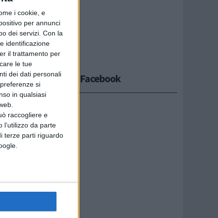
ome i cookie, e
spositivo per annunci
o dei servizi.
Con la
e identificazione
er il trattamento per
ttu:"per
icare le tue
ti dei dati personali
Seguici su Facebook
 preferenze si
nso in qualsiasi
 web.
uò raccogliere e
 l’utilizzo da parte
i terze parti riguardo
Google.