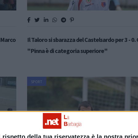
a Marco
Il Taloro si sbarazza del Castelsardo per 3 - 0.
"Pinna è di categoria superiore"
SPORT
l rispetto della tua riservatezza è la nostra prior