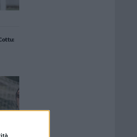
 Cottu:
ità