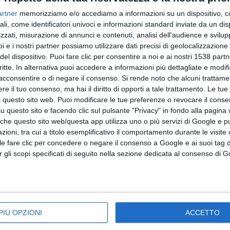
artner
memorizziamo e/o accediamo a informazioni su un dispositivo, c
ali, come identificatori univoci e informazioni standard inviate da un di
zzati, misurazione di annunci e contenuti, analisi dell'audience e svilupp
i e i nostri partner possiamo utilizzare dati precisi di geolocalizzazione 
del dispositivo. Puoi fare clic per consentire a noi e ai nostri 1538 partn
zza
La zona Cesarini sorride ancora al Taloro. Co
critte. In alternativa puoi accedere a informazioni più dettagliate e modif
acconsentire o di negare il consenso.
Si rende noto che alcuni trattamen
la salvezza manca una vittoria"
e il tuo consenso, ma hai il diritto di opporti a tale trattamento. Le tue
 questo sito web. Puoi modificare le tue preferenze o revocare il conse
questo sito e facendo clic sul pulsante "Privacy" in fondo alla pagina
 che questo sito web/questa app utilizza uno o più servizi di Google e p
oni, tra cui a titolo esemplificativo il comportamento durante le visite o
SPORT
ile fare clic per concedere o negare il consenso a Google e ai suoi tag d
per gli scopi specificati di seguito nella sezione dedicata al consenso di 
PIÙ OPZIONI
ACCETTO