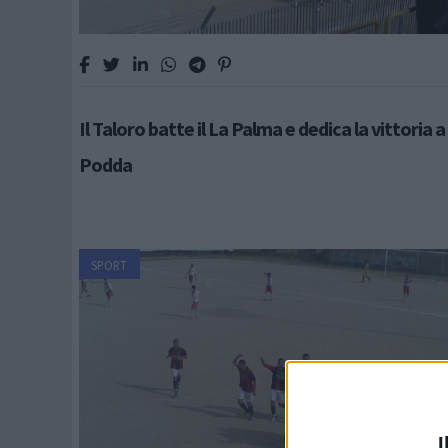
Il Taloro batte il La Palma e dedica la vittoria 
Podda
SPORT
I